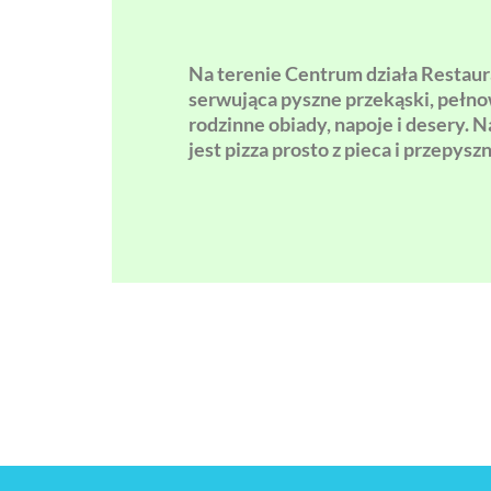
Na terenie Centrum działa Restaur
serwująca pyszne przekąski, pełn
rodzinne obiady, napoje i desery. N
jest pizza prosto z pieca i przepys