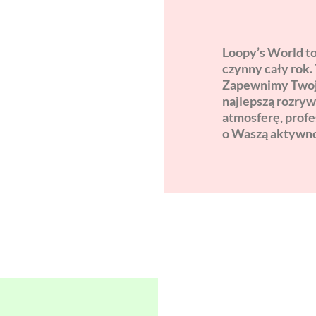
Loopy’s World to
czynny cały rok. 
Zapewnimy Twoje
najlepszą rozryw
atmosferę, prof
o Waszą aktywno