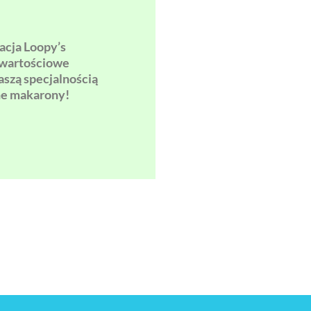
acja Loopy’s
owartościowe
aszą specjalnością
zne makarony!