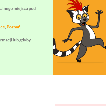
ealnego miejsca pod
ice
,
Poznań
.
ormacji lub gdyby