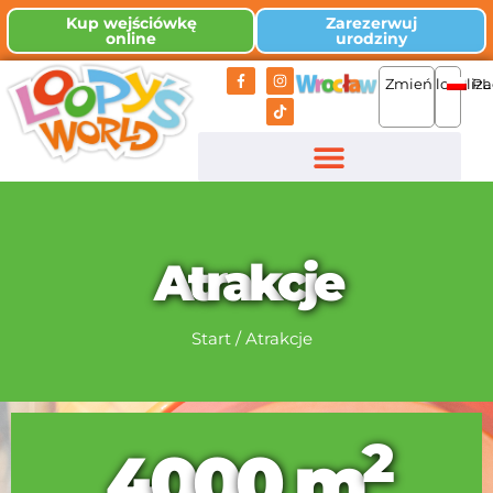
Kup wejściówkę
Zarezerwuj
online
urodziny
Zmień lokaliza
PL
A
t
r
a
k
c
j
e
Start
/
Atrakcje
2
4
0
0
0
m