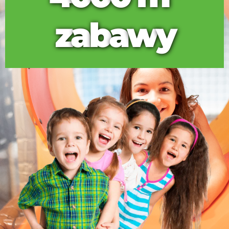
z
a
b
a
w
y