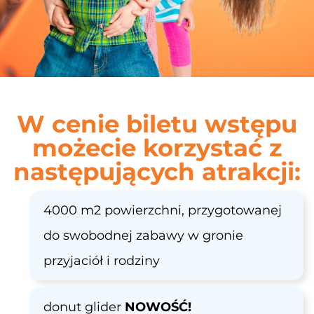
W cenie biletu wstępu
możecie korzystać z
następujących atrakcji:
4000 m2 powierzchni, przygotowanej
do swobodnej zabawy w gronie
przyjaciół i rodziny
donut glider
NOWOŚĆ!