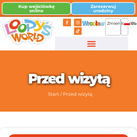
Kup wejściówkę
Zarezerwuj
online
urodziny
Zmień lokaliza
PL
P
r
z
e
d
w
i
z
y
t
ą
Start
/
Przed wizytą