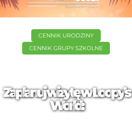
CENNIK URODZINY
CENNIK GRUPY SZKOLNE
Z
a
p
l
a
n
u
j
w
i
z
y
t
ę
w
L
o
o
p
y
’
s
W
o
r
l
d
: