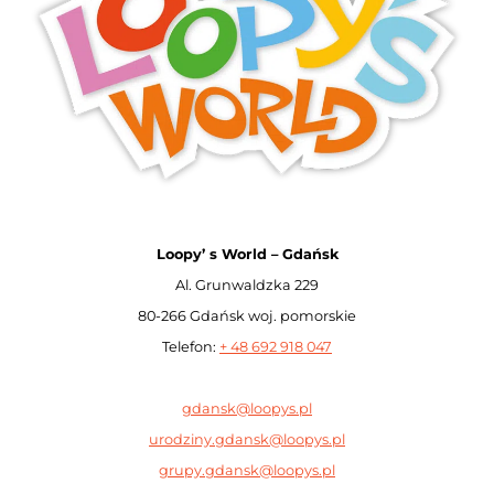
Loopy’ s World – Gdańsk
Al. Grunwaldzka 229
80-266 Gdańsk woj. pomorskie
Telefon:
+ 48 692 918 047
gdansk@loopys.pl
urodziny.gdansk@loopys.pl
grupy.gdansk@loopys.pl