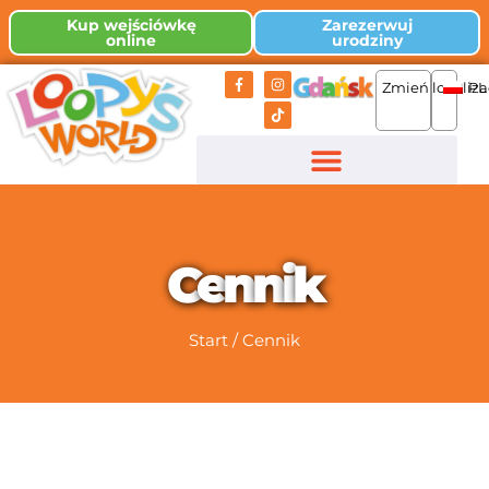
Kup wejściówkę
Zarezerwuj
online
urodziny
Zmień lokaliza
PL
C
e
n
n
i
k
Start
/
Cennik