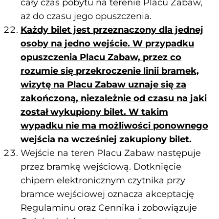
cały czas pobytu na terenie Placu Zabaw,
aż do czasu jego opuszczenia.
Każdy bilet jest przeznaczony dla jednej
osoby na jedno wejście. W przypadku
opuszczenia Placu Zabaw, przez co
rozumie się przekroczenie linii bramek,
wizytę na Placu Zabaw uznaje się za
zakończoną, niezależnie od czasu na jaki
został wykupiony bilet. W takim
wypadku nie ma możliwości ponownego
wejścia na wcześniej zakupiony bilet.
Wejście na teren Placu Zabaw następuje
przez bramkę wejściową. Dotknięcie
chipem elektronicznym czytnika przy
bramce wejściowej oznacza akceptację
Regulaminu oraz Cennika i zobowiązuje