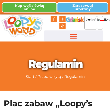
Kup wejściówkę
Zarezerwuj
online
urodziny
Zmień lokaliza
PL
R
e
g
u
l
a
m
i
n
Start
/
Przed wizytą
/
Regulamin
Plac zabaw „Loopy’s