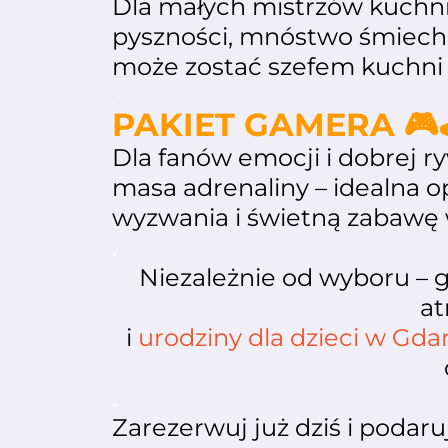
Dla małych mistrzów kuchn
pyszności, mnóstwo śmiechu
może zostać szefem kuchni 
.
PAKIET GAMERA 🎮
Dla fanów emocji i dobrej ryw
masa adrenaliny – idealna op
wyzwania i świetną zabawę
.
Niezależnie od wyboru –
at
i
urodziny dla dzieci w Gd
.
Zarezerwuj już dziś i podar