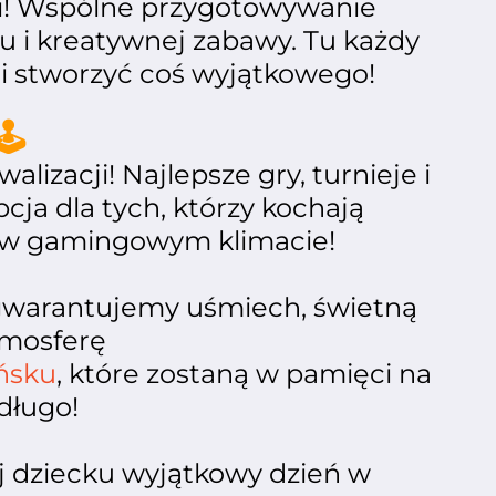
i! Wspólne przygotowywanie
 i kreatywnej zabawy. Tu każdy
i stworzyć coś wyjątkowego!
️
alizacji! Najlepsze gry, turnieje i
cja dla tych, którzy kochają
 w gamingowym klimacie!
 gwarantujemy uśmiech, świetną
mosferę
ańsku
, które zostaną w pamięci na
długo!
uj dziecku wyjątkowy dzień w