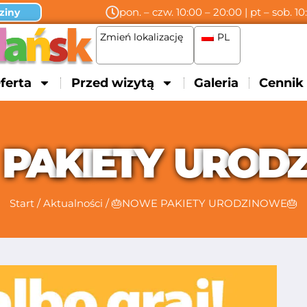
pon. – czw. 10:00 – 20:00 | pt – sob. 10
ziny
Zmień lokalizację
PL
ferta
Przed wizytą
Galeria
Cennik
P
A
K
I
E
T
Y
U
R
O
D
Start
/
Aktualności
/
🎂NOWE PAKIETY URODZINOWE🎂