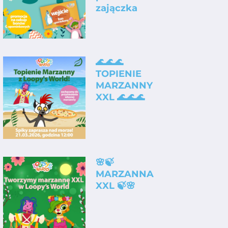
zajączka
🌊🌊🌊
TOPIENIE
MARZANNY
XXL 🌊🌊🌊
🌸🍃
MARZANNA
XXL 🍃🌸