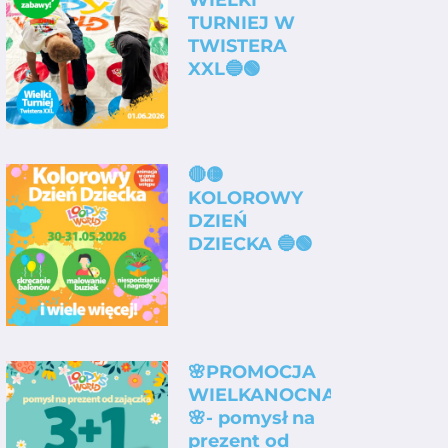
WIELKI
TURNIEJ W
TWISTERA
XXL🔵🟢
🔴🟡
KOLOROWY
DZIEŃ
DZIECKA 🔵🟢
🌸PROMOCJA
WIELKANOCNA
🌸- pomysł na
prezent od