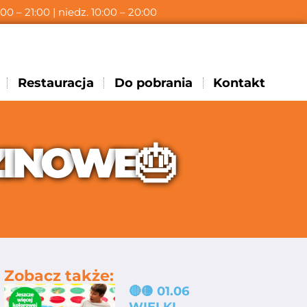
:00 – 21:00 | niedz. 10:00 – 20:00
Restauracja
Do pobrania
Kontakt
Z
I
N
O
W
E

Zobacz także:
🔴🟡 01.06