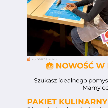
26 marca 2026
🎂 NOWOŚĆ W 
.
Szukasz idealnego pomys
Mamy co
.
PAKIET KULINARNY