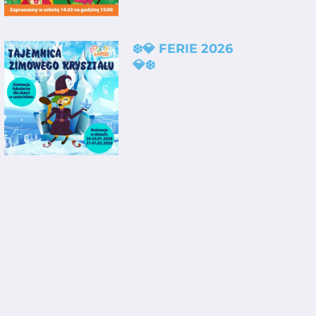
❄️💎 FERIE 2026
💎❄️