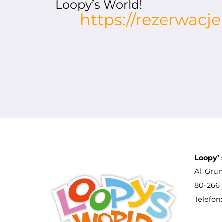
Loopy’s World!
https://rezerwacj
Loopy’ 
Al. Gru
80-266 
Telefon